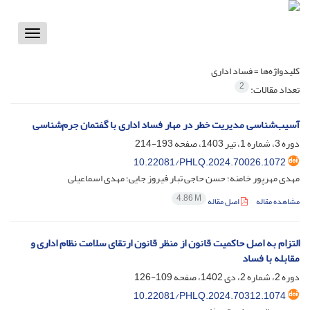
Toggle
vigation
کلیدواژه‌ها =
فساد اداری
2
تعداد مقالات:
آسیب‌شناسی مدیریت خطر در مهار فساد اداری با گفتمان جرم‌‌شناسی
دوره 3، شماره 1، تیر 1403، صفحه
193-214
10.22081/PHLQ.2024.70026.1072
مهدی مهرپور خامنه؛ حسن حاجی تبار فیروز جایی؛ مهدی اسماعیلی
4.86 M
مشاهده مقاله
اصل مقاله
التزام به اصل حاکمیت قانون از منظر قانون ارتقای سلامت نظام اداری و
مقابله با فساد
دوره 2، شماره 2، دی 1402، صفحه
109-126
10.22081/PHLQ.2024.70312.1074