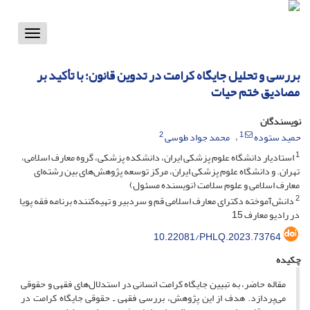
Toggle
vigation
بررسی و تحلیل جایگاه کرامت در تدوین قانون؛ با تأکید بر
مصادیق ختم حیات
نویسندگان
2
1
حمید ستوده
محمد جواد طوسی
1
استادیار دانشگاه علوم پزشکی ایران، دانشکده پزشکی، گروه معارف اسلامی،
تهران. و دانشگاه علوم پزشکی ایران، مرکز توسعه پژوهش‌های بین رشته‌ای
معارف اسلامی و علوم سلامت (نویسنده مسئول)
2
دانش‌آموخته دکترای معارف اسلامی قم و سردبیر و تهیه‌کننده برنامه فقه پویا
در رادیو معارف 15
10.22081/PHLQ.2023.73764
چکیده
مقاله حاضر، به تبیین جایگاه کرامت انسانی در استدلال‌های فقهی و حقوقی
می‌پردازد. هدف از این پژوهش، بررسی فقهی ـ حقوقی جایگاه کرامت در