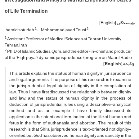
of Life Termination
نویسندگان
[English]
1
2
hamid sotudeh
Mohammadjavad Tousi
1
Assistant Professor of Medical Sciences at Tehran University,
Tehran, Iran
2
Ph.D of Islamic Studies, Qom; and the editor-in-chief and producer
of the ‘Fiqh puya’ (dynamic jurisprudence) program on Maarif Radio
چکیده
[English]
This article explains the status of human dignity in jurisprudence
and legal arguments. The purpose of this research is to examine
the jurisprudential-legal status of dignity in the compilation of
law. Thus, I have first discussed the relationship between dignity
and law, and the status of human dignity in the process of
deduction of jurisprudential rules using a descriptive-analytical
method; and as an example, I have briefly discussed its
application in the intentional termination of the life of human and
fetus in the form of euthanasia and abortion. The result of this
research is that Shi’a jurisprudence is text-oriented, not dignity-
oriented, but God has observed human dignity and sanctity in the