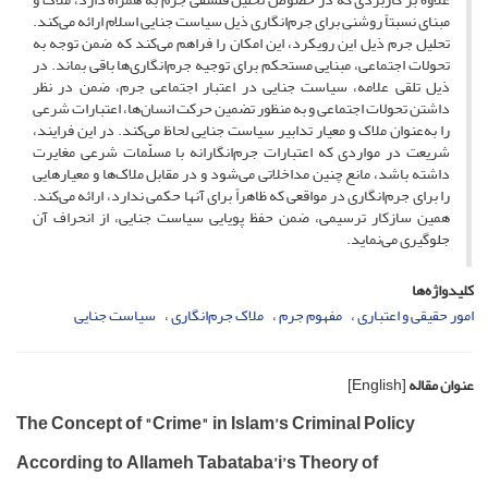
مبنای نسبتاً روشنی برای جرم‌انگاری ذیل سیاست جنایی اسلام ارائه می‌کند.
تحلیل جرم ذیل این رویکرد، این امکان را فراهم می‌کند که ضمن توجه به
تحولات اجتماعی، مبنایی مستحکم برای توجیه جرم‌انگاری‌ها باقی بماند. در
ذیل تلقی علامه، سیاست جنایی در اعتبار اجتماعی جرم، ضمن در نظر
داشتن تحولات اجتماعی و به منظور تضمین حرکت انسان‌ها، اعتبارات شرعی
را به‌عنوان ملاک و معیار تدابیر سیاست جنایی لحاظ می‌کند. در این فرایند،
شریعت در مواردی که اعتبارات جرم‌انگارانه با مسلّمات شرعی مغایرت
داشته باشد، مانع چنین مداخلاتی می‌شود و در مقابل ملاک‌ها و معیارهایی
را برای جرم‌انگاری در مواقعی که ظاهراً برای آنها حکمی ندارد، ارائه می‌کند.
همین سازکار ترسیمی، ضمن حفظ پویایی سیاست جنایی، از انحراف آن
جلوگیری می‌نماید.
کلیدواژه‌ها
امور حقیقی و اعتباری
مفهوم جرم
ملاک جرم‌انگاری
سیاست جنایی
عنوان مقاله
[English]
The Concept of "Crime" in Islam’s Criminal Policy
According to Allameh Tabataba’i’s Theory of