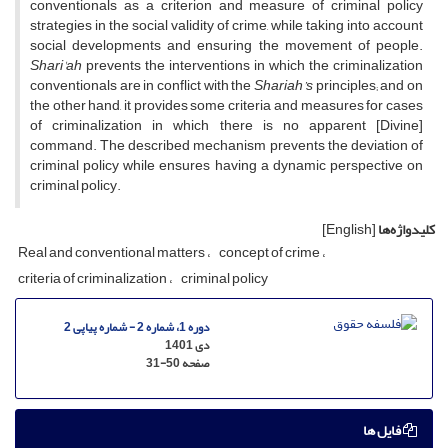
conventionals as a criterion and measure of criminal policy
strategies in the social validity of crime, while taking into account
social developments and ensuring the movement of people.
Shari'ah
prevents the interventions in which the criminalization
conventionals are in conflict with the
Shariah’s
principles; and on
the other hand, it provides some criteria and measures for cases
of criminalization in which there is no apparent [Divine]
command. The described mechanism prevents the deviation of
criminal policy while ensures having a dynamic perspective on
criminal policy.
کلیدواژه‌ها
[English]
Real and conventional matters
concept of crime
criteria of criminalization
criminal policy
دوره 1، شماره 2 - شماره پیاپی 2
دی 1401
صفحه
31-50
فایل ها