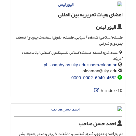
اعضای هیات تحریریه بین المللی
الیور لیمن
فلسفه اسلامی؛ فلسفه آسیایی؛ فلسفه حقوق؛ مطالعات یهودی؛ فلسفه
یهودی و شرقی
استاد، گروه فلسفه، دانشگاه کنتاکی، لکسینگتون، کنتاکی، ایالات متحده
آمریکا.
philosophy.as.uky.edu/users/oleaman
uky.edu
oleaman
0000-0002-6940-4682
h-index:
10
احمد حسن صاحب
تاریخ فقه و حقوق، شرق شناسی، مطالعات تاریخی تمدنی حقوق بشر