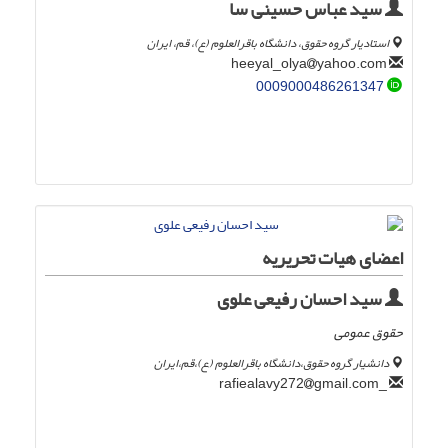
سید عباس حسینی سا
استادیار گروه حقوق، دانشگاه باقرالعلوم (ع)، قم، ایران
yahoo.com
heeyal_olya
0009000486261347
اعضای هیات تحریریه
سید احسان رفیعی علوی
حقوق عمومی
دانشیار گروه حقوق،دانشگاه باقرالعلوم (,ع)،قم،ایران
gmail.com
_rafiealavy272