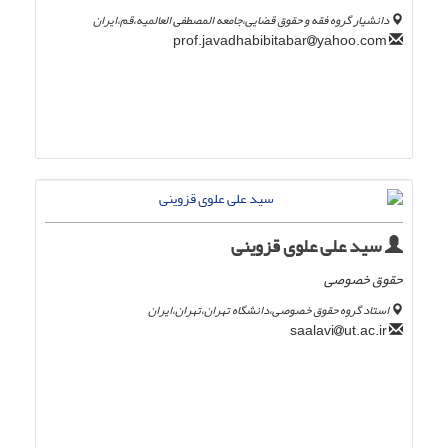
دانشیار گروه فقه و حقوق قضایی،جامعه المصطفی العالمیه،قم،ایران
yahoo.com
prof.javadhabibitabar
سید علی علوی قزوینی
حقوق خصوصی
استاد گروه حقوق خصوصی،دانشگاه تهران،تهران،ایران
ut.ac.ir
saalavi