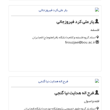
یار علی کرد فیروزجائی
فلسفه
استاد گروه فلسفه و کلام،دانشگاه باقرالعلوم(,ع)،قم،ایران
bou.ac.ir
firouzjaei
فرج اله هدایت نیا گنجی
فقه و اصول
استادیار گروه حقوق خصوصی،پژوهشگاه حوزه و دانشگاه،قم،ایران