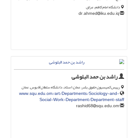
دانشگاه امام کاظم، عراق.
iku.edu.iq
dr.ahmed
راشد بن حمد البلوشی
رییس کمیسیون حقوق بشر، عمان؛ استاد، دانشگاه سلطان قابوس. عمان
www.squ.edu.om/art/Departments/Sociology-and-
Social-Work-Department/Department-staff
squ.edu.om
rashid68