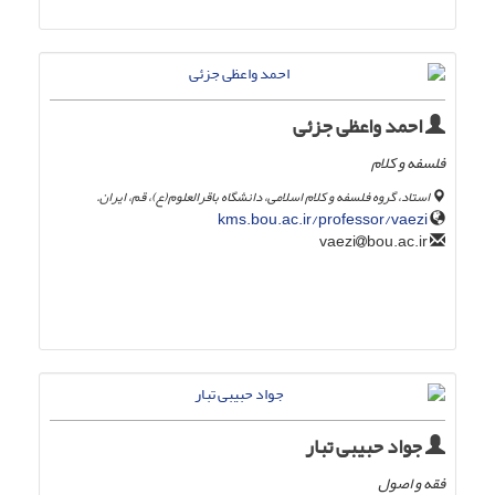
احمد واعظی جزئی
فلسفه و کلام
استاد، گروه فلسفه و کلام اسلامی، دانشگاه باقرالعلوم(ع)، قم، ایران.
kms.bou.ac.ir/professor/vaezi
bou.ac.ir
vaezi
جواد حبیبی تبار
فقه و اصول