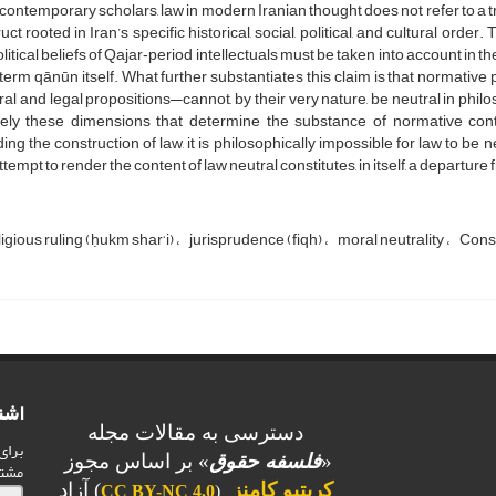
ontemporary scholars, law in modern Iranian thought does not refer to a tran
uct rooted in Iran’s specific historical, social, political, and cultural order. 
litical beliefs of Qajar‑period intellectuals must be taken into account in t
 term qānūn itself. What further substantiates this claim is that normativ
al and legal propositions—cannot, by their very nature, be neutral in philosophi
sely these dimensions that determine the substance of normative cont
ing the construction of law, it is philosophically impossible for law to be n
ttempt to render the content of law neutral constitutes, in itself, a departure 
ligious ruling (ḥukm shar‘i)
jurisprudence (fiqh)
moral neutrality
Const
اشت
دسترسی به مقالات مجله
برای
«
فلسفه حقوق
» بر اساس مجوز
مشت
کریتیو کامنز
) آزاد
CC BY-NC 4.0
(