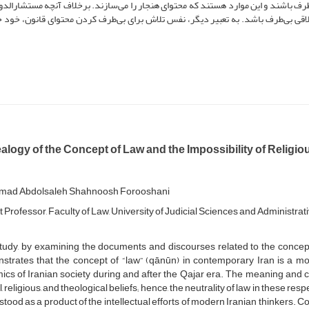
‌طرف باشند و این موارد هستند که محتوای هنجار را می‌سازند. برخلاف آنچه مستشارالدول
ی بی‌‌طرف باشد. به تعبیر دیگر، نفس تلاش برای بی‌‌طرف کردن محتوای قانون، خود خ
logy of the Concept of Law and the Impossibility of Religiou
ad Abdolsaleh Shahnoosh Forooshani
 Professor, Faculty of Law, University of Judicial Sciences and Administrati
tudy, by examining the documents and discourses related to the concept 
trates that the concept of “law” (qānūn) in contemporary Iran is a mod
cs of Iranian society during and after the Qajar era. The meaning and 
l, religious, and theological beliefs; hence, the neutrality of law in these r
tood as a product of the intellectual efforts of modern Iranian thinkers. C