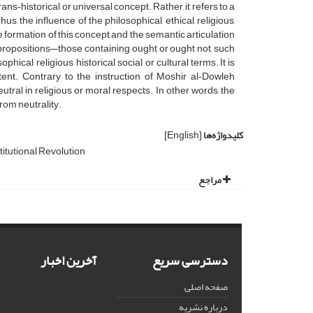
s‑historical or universal concept. Rather, it refers to a
Thus, the influence of the philosophical, ethical, religious,
he formation of this concept and the semantic articulation
e propositions—those containing ought or ought not, such
cal, religious, historical, social, or cultural terms. It is
ent. Contrary to the instruction of Moshir al‑Dowleh
eutral in religious or moral respects. In other words, the
from neutrality.
کلیدواژه‌ها
[English]
itutional Revolution
مراجع
دسترسی سریع
آخرین اخبار
صفحه اصلی
درباره نشریه