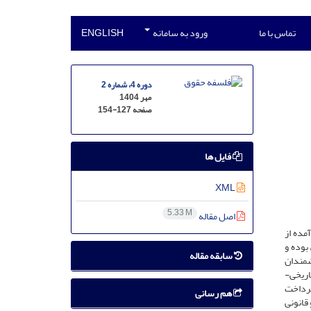
تماس با ما
ورود به سامانه
ENGLISH
دوره 4، شماره 2
مهر 1404
صفحه
154-127
فایل ها
XML
5.33 M
اصل مقاله
مده از
بوده و
سابقه مقاله
شمندان
اریخی-
پرداخت
هم رسانی
 قانونی