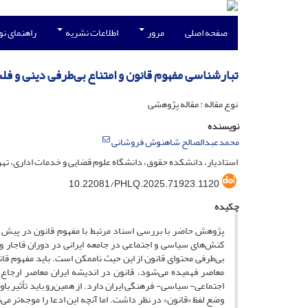
صفحه اصلی
مرور
اطلاعات نشریه
راهنمای ن
تبارشناسی مفهوم قانون و امتناع بی‌طرفی دینی و ف
نوع مقاله : مقاله پژوهشی
نویسنده
محمدعبدالصالح شاهنوش فروشانی
استادیار، دانشکده حقوق، دانشگاه علوم قضایی و خدمات اداری، تهرا
10.22081/PHLQ.2025.71923.1120
چکیده
پژوهش حاضر با بررسی اسناد مرتبط با مفهوم قانون در پیش و
کنش‌‌های سیاسی و اجتماعی در جامعه ایرانی در دوران قاجار و 
بی‌‌طرفی محتوای قانون از این حیث ناممکن است. باید مفهوم ق
معاصر فهمیده می‌‌شود، قانون در اندیشه ایران معاصر ارجاع 
اجتماعی- سیاسی- فرهنگی ایران دارد. از همین‌رو باید تأثیر ب
وضع لفظ «قانون» در نظر داشت. اما آنچه این ادعا را موجه‌‌تر می‌‌