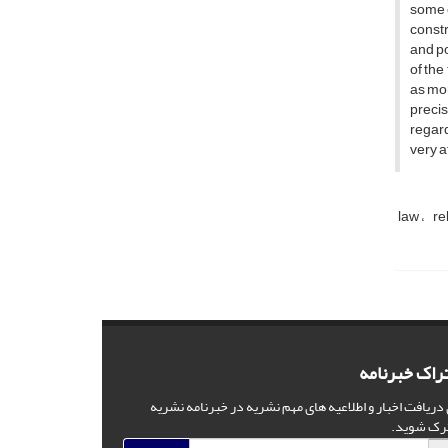
some c
constr
and po
of the
as mor
preci
regard
very a
law
re
راک خبرنامه
 دریافت اخبار و اطلاعیه های مهم نشریه در خبرنامه نشریه
رک شوید.