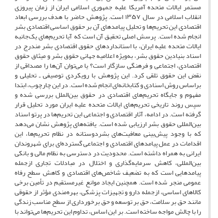
مستمر ایالات متحده آمریکا علیه جمهوری اسلامی ایران از زمان پیروزی
انقلاب اسلامی در سال ۱۳۵۷ است. پژوهش حاضر با هدف بررسی ابعاد
اقتصادی این تحریم‌ها و تحلیل پیامدهای آن بر حقوق اساسی اقتصادی بشر
انجام شده است. پرسش اصلی تحقیق آن است که آیا تحریم‌های یک‌جانبه
ایالات متحده علیه ایران، با استانداردهای حقوق اقتصادی بشر مندرج در
اسناد بنیادین حقوق بشر، به‌ویژه اعلامیه جهانی حقوق بشر و میثاق حقوق
اقتصادی، اجتماعی و فرهنگی سازگار است؟ یا می‌توان آن‌ها را مصداقی از
نقض این حقوق تلقی کرد. این پژوهش با رویکردی توصیفی ـ تحلیلی و
براساس روش اسنادی و کتابخانه‌ای انجام شده است. در این چارچوب، ابتدا
مفهوم و جایگاه تحریم‌های اقتصادی در حقوق بین‌الملل بررسی شده و
سپس روند تاریخی تحریم‌های ایالات متحده علیه ایران مورد تحلیل قرار
گرفته است. در ادامه، آثار اقتصادی و اجتماعی این تحریم‌ها در پرتو اسناد
بین‌المللی حقوق بشر ارزیابی شده است. یافته‌های پژوهش نشان می‌دهد
که با وجود پیش‌بینی معافیت‌های بشردوستانه در نظام تحریم‌ها، این
اقدامات در عمل پیامدهای اقتصادی و اجتماعی گسترده‌ای برای شهروندان
ایرانی به همراه داشته است. محدودیت در دسترسی به نظام مالی و بانکی
بین‌المللی، کاهش سرمایه‌گذاری و اختلال در مبادلات تجاری ازجمله
پیامدهایی است که به تضعیف شاخص‌های اقتصادی و کاهش سطح رفاه
عمومی منجر شده است. همچنین ایجاد موانع غیرمستقیم در تأمین برخی
کالاهای اساسی، ازجمله دارو و تجهیزات پزشکی، بهره‌مندی مؤثر از حقوقی
مانند حق بر سلامت، حق بر توسعه و حق برخورداری از سطح مناسب زندگی
را با چالش مواجه ساخته است. بر این اساس، تداوم این تحریم‌ها می‌تواند با