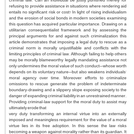
criminal law. Can an individual be justly punished merely for
refusing to provide assistance in situations where rendering aid
entails no significant risk or cost? In light of rising individualism
and the erosion of social bonds in modern societies, examining
this question has acquired particular importance. Drawing on a
utilitarian consequentialist framework and by assessing the
principal arguments for and against such criminalization, this
article demonstrates that imposing a legal duty to rescue as a
criminal norm is morally unjustifiable and conflicts with the
limiting principles of criminal law. Although failing to help others
may be morally blameworthy, legally mandating assistance not
only undermines the moral value of such conduct—whose worth
depends on its voluntary nature—but also weakens individuals’
moral agency over time. Moreover, efforts to criminalize
omissions to rescue generate the problem of indeterminate
boundary‑drawing and a slippery slope, exposing society to the
danger of expanding criminal liability in an unrestrained manner.
Providing criminal‑law support for the moral duty to assist may
ultimately erode that
very duty, transforming an internal virtue into an externally
imposed and meaningless requirement, for the value of a moral
virtue lies in its free adoption. In this sense, the law risks
becoming a weapon against morality rather than its guardian. It