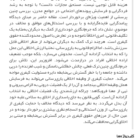
هزینه قابل توجهی نیست، مستحق مجازات دانست؟ با توجه به رشد
فردگرایی و فرسایش پیوندهای اجتماعی در جوامع مدرن، بررسی چنین
پرسشی از اهمیت ویژه‌ای برخوردار است. مقاله حاضر بر مبنای دیدگاه
پیامدگرایی فایده‌گرایانه و با بررسی استدلال‌های موافق و مخالف در
موضوع، نشان داد که جرم‌انگاری خودداری از کمک به دیگران به‌مثابه یک
تکلیف قانونی، امری اخلاقاً ناموجه و در تعارض با اصول محدودکننده حقوق
کیفری است. هرچند ترک کمک به دیگران می‌تواند از منظر اخلاقی قابل
سرزنش باشد، اما الزام قانونی به یاری‌رسانی، نه‌تنها ارزش اخلاقی این عمل
را که به انتخاب آزادانه آن است، مخدوش می‌سازد، بلکه موجب تضعیف
اراده اخلاقی افراد در درازمدت می‌شود. افزون‌بر این، تلاش برای
جرم‌انگاری چنین ترک فعلی، چالش خط‌کشی ناممکن و شیب لغزنده را درپی
داشته و جامعه را با خطر گسترش بی‌ضابطه دایره مسئولیت کیفری مواجه
می‌کند. حمایت کیفری از وظیفه اخلاقی یاری‌رسانی می‌تواند به فرسایش
همان وظیفه اخلاقی بینجامد و آن را از یک فضیلت درونی به الزامی بیرونی و
تهی از معنا فروبکاهد؛ چراکه ارزشمندی یک فضیلت اخلاقی به انتخاب
آزادانه آن است. گویی قانون به جای پاسداری از اخلاق به سلاحی علیه خود
آن بدل می‌گردد. به نظر می‌رسد که دیدگاه مخالف با حمایت کیفری از
یاری‌رسانی، از وزن استدلالی و انسجام نظری بیشتری برخوردار بوده و در
عین حال، از مرزهای حقوق کیفری در برابر گسترش بی‌ضابطه و مبتنی بر
اخلاق‌گرایی محافظت می‌کند.
کلیدواژه‌ها