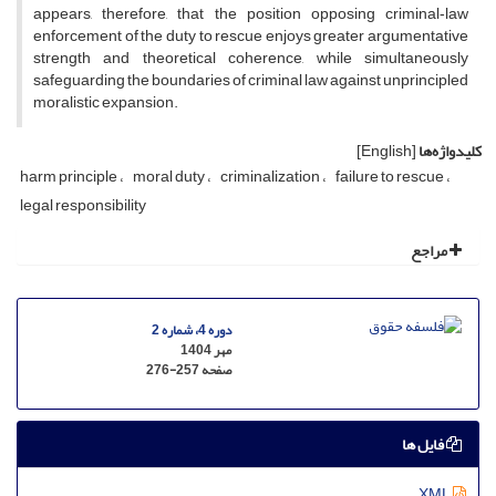
appears, therefore, that the position opposing criminal‑law
enforcement of the duty to rescue enjoys greater argumentative
strength and theoretical coherence, while simultaneously
safeguarding the boundaries of criminal law against unprincipled
moralistic expansion.
کلیدواژه‌ها
[English]
harm principle
moral duty
criminalization
failure to rescue
legal responsibility
مراجع
دوره 4، شماره 2
مهر 1404
صفحه
276-257
فایل ها
XML