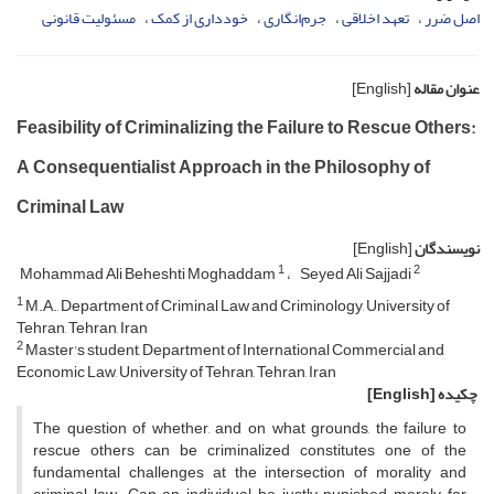
اصل ضرر
تعهد اخلاقی
جرم‌انگاری
خودداری از کمک
مسئولیت قانونی
عنوان مقاله
[English]
Feasibility of Criminalizing the Failure to Rescue Others:
A Consequentialist Approach in the Philosophy of
Criminal Law
نویسندگان
[English]
1
2
Mohammad Ali Beheshti Moghaddam
Seyed Ali Sajjadi
1
M.A., Department of Criminal Law and Criminology, University of
Tehran, Tehran, Iran
2
Master's student, Department of International Commercial and
Economic Law, University of Tehran, Tehran, Iran
چکیده
[English]
The question of whether, and on what grounds, the failure to
rescue others can be criminalized constitutes one of the
fundamental challenges at the intersection of morality and