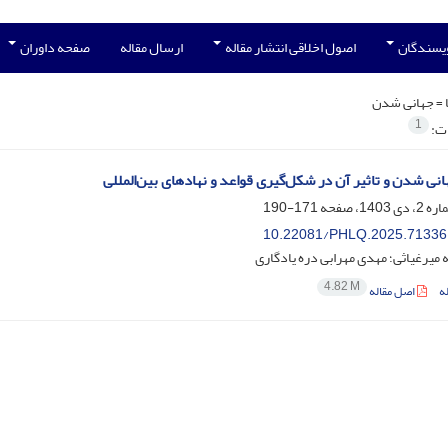
ویسندگان
اصول اخلاقی انتشار مقاله
ارسال مقاله
صفحه داوران
 =
جهانی شدن
1
ات:
نی شدن و تاثیر آن در شکل‌گیری قواعد و نهادهای بین‌‌المللی
171-190
10.22081/PHLQ.2025.71336
میرغیاثی؛ مهدی مهرابی دره یادگاری
4.82 M
ه
اصل مقاله