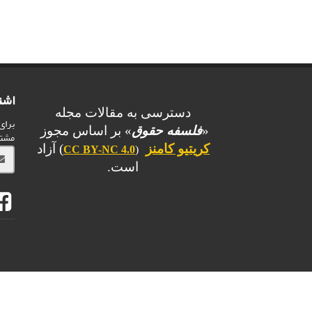
اشت
دسترسی به مقالات مجله
برای
«
فلسفه حقوق
» بر اساس مجوز
مشت
کریتیو کامنز
) آزاد
CC BY-NC 4.0
(
است.