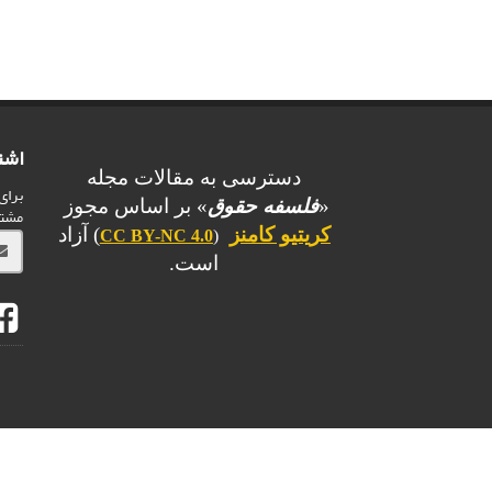
اشت
دسترسی به مقالات مجله
برای
«
فلسفه حقوق
» بر اساس مجوز
مشت
کریتیو کامنز
) آزاد
CC BY-NC 4.0
(
است.