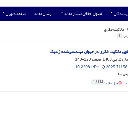
ویسندگان
اصول اخلاقی انتشار مقاله
ارسال مقاله
صفحه داوران
 =
مالکیت فکری
1
ات:
وق مالکیت فکری در حیوان مهندسی‌شده ژنتیک
123-148
10.22081/PHLQ.2025.71158
نی سا
4.81 M
ه
اصل مقاله