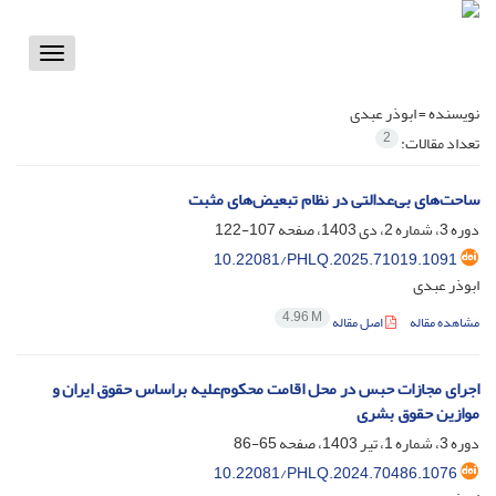
Toggle
vigation
نویسنده =
ابوذر عبدی
2
تعداد مقالات:
ساحت‌های بی‌عدالتی در نظام تبعیض‌های مثبت
دوره 3، شماره 2، دی 1403، صفحه
107-122
10.22081/PHLQ.2025.71019.1091
ابوذر عبدی
4.96 M
مشاهده مقاله
اصل مقاله
اجرای مجازات حبس در محل اقامت محکوم‌علیه براساس حقوق ایران و
موازین حقوق بشری
دوره 3، شماره 1، تیر 1403، صفحه
65-86
10.22081/PHLQ.2024.70486.1076