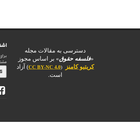
اشت
دسترسی به مقالات مجله
برای
«
فلسفه حقوق
» بر اساس مجوز
مشت
کریتیو کامنز
) آزاد
CC BY-NC 4.0
(
است.