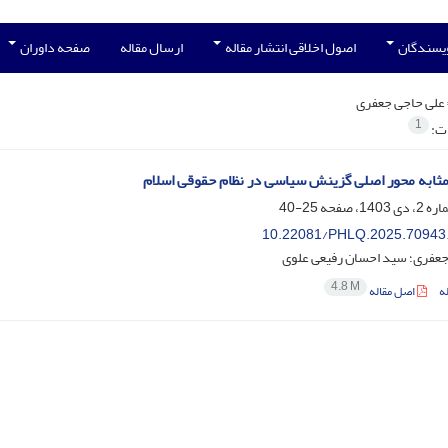
ویسندگان
اصول اخلاقی انتشار مقاله
ارسال مقاله
صفحه داوران
علی حاجی جعفری
1
ات:
مثابه محور اصلی گزینش سیاسی در نظام حقوقی اسلام
25-40
10.22081/PHLQ.2025.70943
جعفری؛ سید احسان رفیعی علوی
4.8 M
ه
اصل مقاله